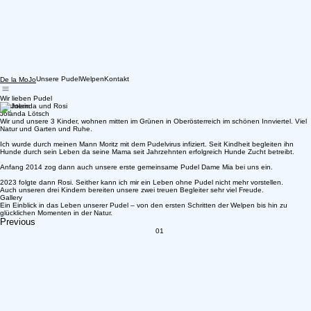
Unsere Pudel
Welpen
Kontakt
De la MoJo
Wir lieben Pudel
Züchterin
Jolanda Lötsch
Wir und unsere 3 Kinder, wohnen mitten im Grünen in Oberösterreich im schönen Innviertel. Viel
Natur und Garten und Ruhe.
Ich wurde durch meinen Mann Moritz mit dem Pudelvirus infiziert. Seit Kindheit begleiten ihn
Hunde durch sein Leben da seine Mama seit Jahrzehnten erfolgreich Hunde Zucht betreibt.
Anfang 2014 zog dann auch unsere erste gemeinsame Pudel Dame Mia bei uns ein.
2023 folgte dann Rosi. Seither kann ich mir ein Leben ohne Pudel nicht mehr vorstellen.
Auch unseren drei Kindern bereiten unsere zwei treuen Begleiter sehr viel Freude.
Gallery
Ein Einblick in das Leben unserer Pudel – von den ersten Schritten der Welpen bis hin zu
glücklichen Momenten in der Natur.